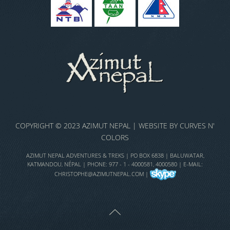
COPYRIGHT © 2023 AZIMUT NEPAL | WEBSITE BY
CURVES N'
COLORS
AZIMUT NEPAL ADVENTURES & TREKS | PO BOX 6838 | BALUWATAR,
KATMANDOU, NÉPAL | PHONE: 977 - 1 - 4000581, 4000580 | E-MAIL:
CHRISTOPHE@AZIMUTNEPAL.COM
|