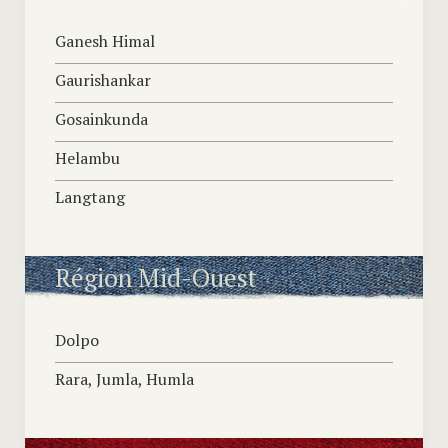
Ganesh Himal
Gaurishankar
Gosainkunda
Helambu
Langtang
Région Mid-Ouest
Dolpo
Rara, Jumla, Humla