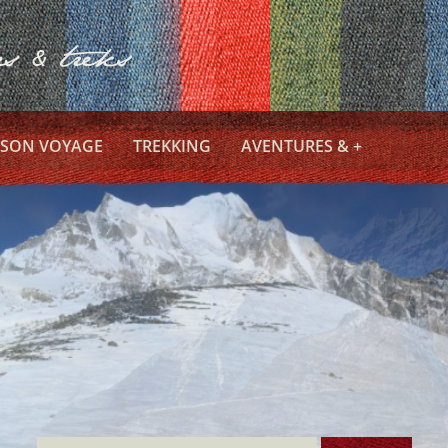
 SON VOYAGE
TREKKING
AVENTURES & +