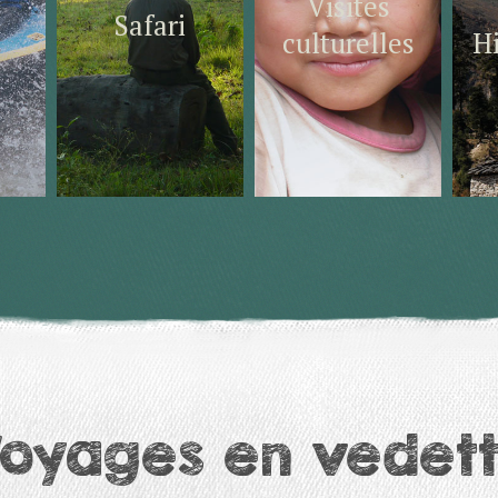
Visites
Safari
culturelles
H
oyages en vedet