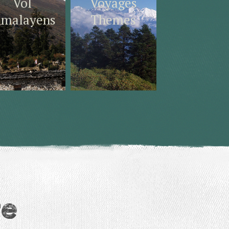
Vol
Voyages
imalayens
Themes
te