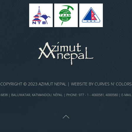
COPYRIGHT © 2023 AZIMUT NEPAL | WEBSITE BY
CURVES N' COLORS
838 | BALUWATAR, KATMANDOU, NÉPAL | PHONE: 977 - 1 - 4000581, 4000580 | E-MAIL