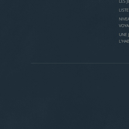
LES 
LIST
NIVE
VOYA
UNE 
L'HA