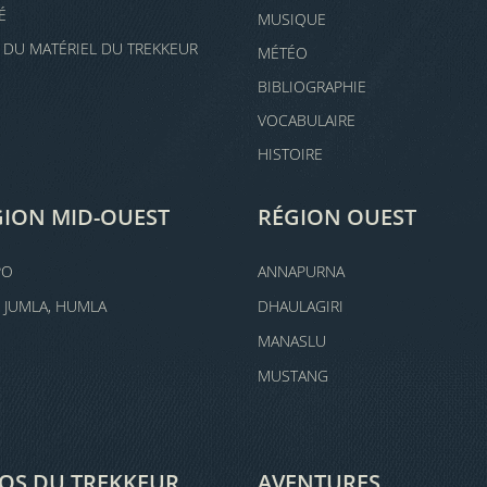
É
MUSIQUE
E DU MATÉRIEL DU TREKKEUR
MÉTÉO
BIBLIOGRAPHIE
VOCABULAIRE
HISTOIRE
GION MID-OUEST
RÉGION OUEST
PO
ANNAPURNA
, JUMLA, HUMLA
DHAULAGIRI
MANASLU
MUSTANG
FOS DU TREKKEUR
AVENTURES