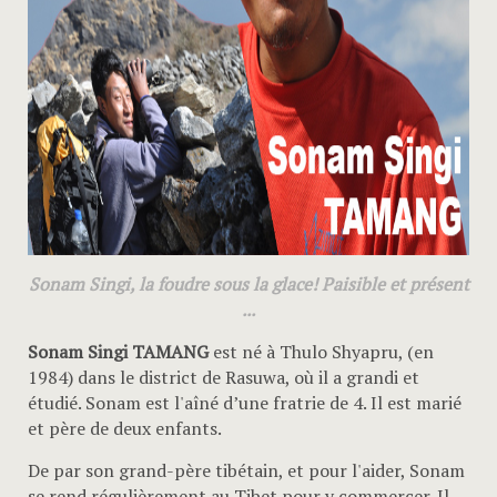
Sonam Singi, la foudre sous la glace! Paisible et présent
...
Sonam Singi TAMANG
est né à Thulo Shyapru, (en
1984) dans le district de Rasuwa, où il a grandi et
étudié. Sonam est l'aîné d’une fratrie de 4. Il est marié
et père de deux enfants.
De par son grand-père tibétain, et pour l'aider, Sonam
se rend régulièrement au Tibet pour y commercer. Il