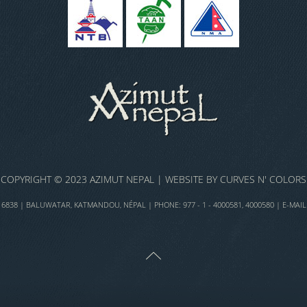
COPYRIGHT © 2023 AZIMUT NEPAL | WEBSITE BY
CURVES N' COLORS
838 | BALUWATAR, KATMANDOU, NÉPAL | PHONE: 977 - 1 - 4000581, 4000580 | E-MAIL